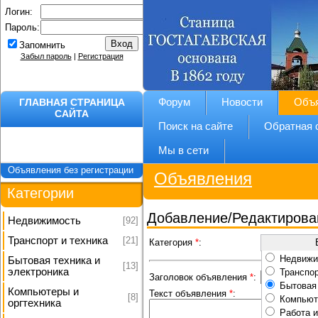
Логин:
Пароль:
Запомнить
Забыл пароль
|
Регистрация
ГЛАВНАЯ СТРАНИЦА
Форум
Новости
Объ
САЙТА
Поиск на сайте
Обратная 
Мы в сети
Объявления без регистрации
Объявления
Категории
Добавление/Редактирова
[92]
Недвижимость
[21]
Транспорт и техника
Категория
*
:
Недвижи
Бытовая техника и
[13]
электроника
Транспор
Заголовок объявления
*
:
Бытовая 
Компьютеры и
Текст объявления
*
:
[8]
Компьют
оргтехника
Работа и