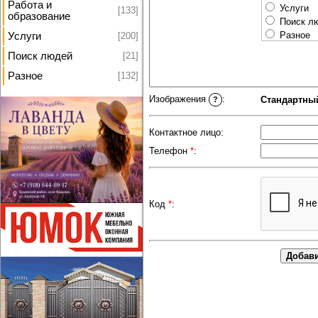
Работа и
Услуги
[133]
образование
Поиск л
Разное
[200]
Услуги
[21]
Поиск людей
[132]
Разное
Изображения
:
Стандартный
?
Контактное лицо:
Телефон
*
:
Код
*
: