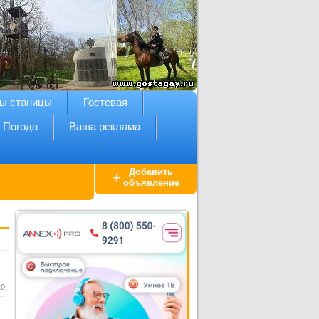
ы станицы
Гостевая
Погода
Ваша реклама
Добавить
+
объявление
20