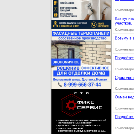
Комментари
Как купит
участков.
Комментари
Возьму в 
Комментари
Продаётся
Комментари
Сдам уют
Комментари
Обмен не
Комментари
Продаётся
Комментари