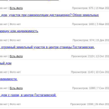
ев нет
|
Есть фото
Просмотров: 975
|
13 Мая 20
ь дом, участок при самоизоляции дистанционно? Обзор земельных
ев нет
| Фото нет
Просмотров: 1691
|
3 Мая 20
аренду ком.недвижимость
ев нет
| Фото нет
Просмотров: 974
|
15 Дек 20
 огромный земельный участок в центре станицы Гостагаевская.
ев нет
|
Есть фото
Просмотров: 2119
|
13 Окт 20
ный дом
ев нет
| Фото нет
Просмотров: 1143
|
10 Сен 20
движимости.
ев нет
|
Есть фото
Просмотров: 1088
|
7 Сен 20
 дом с газом, в центре Гостагаевской.
ев нет
| Фото нет
Просмотров: 1598
|
26 Июл 20