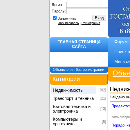
Логин:
Пароль:
Запомнить
Забыл пароль
|
Регистрация
ГЛАВНАЯ СТРАНИЦА
Форум
САЙТА
Поиск н
Мы в с
Объявления без регистрации
Объя
Категории
Недвиж
[92]
Недвижимость
Найдено о
[21]
Транспорт и техника
Продаются
Бытовая техника и
[13]
электроника
Комментари
Компьютеры и
[8]
оргтехника
Порядочна