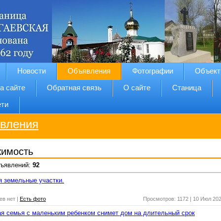
Новости
Объявления
Фотографии
Объект
а сайте
Обратная связь
О сайте
Станица
ети
вления
имость
бъявлений:
92
 земельные участки.
ев нет
|
Есть фото
Просмотров: 1172
|
10 Июл 20
я семья с маленьким ребенком снимет дом на длительный срок