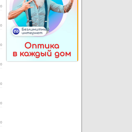
20
20
20
20
20
20
20