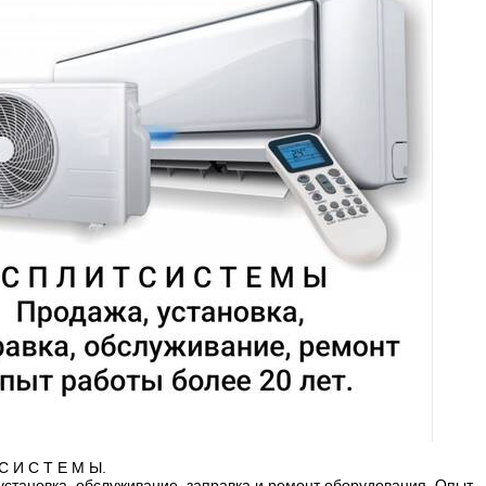
С И С Т Е М Ы.
установка, обслуживание, заправка и ремонт оборудования. Опыт