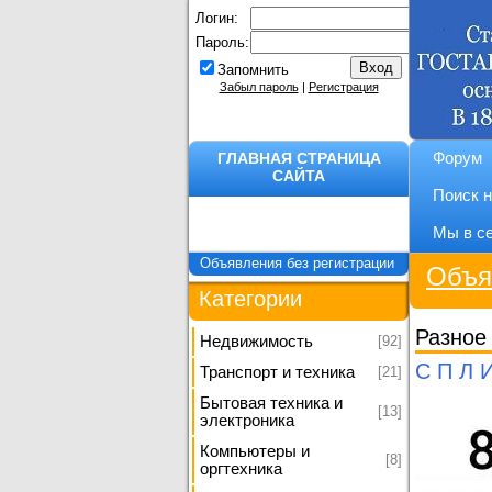
Логин:
Пароль:
Запомнить
Забыл пароль
|
Регистрация
ГЛАВНАЯ СТРАНИЦА
Форум
САЙТА
Поиск н
Мы в с
Объявления без регистрации
Объя
Категории
Разное
[92]
Недвижимость
С П Л 
[21]
Транспорт и техника
Бытовая техника и
[13]
электроника
Компьютеры и
[8]
оргтехника