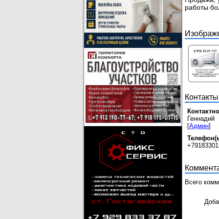
работы бол
Изображ
Контакты
Контактно
Геннадий
[
Админ
]
Телефон(ы
+79183301
Коммент
Всего комм
Доба