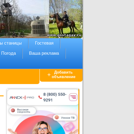
ы станицы
Гостевая
Погода
Ваша реклама
Добавить
+
объявление