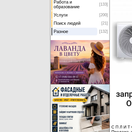
Работа и
[133]
образование
[200]
Услуги
[21]
Поиск людей
[132]
Разное
С П Л И Т 
Продажа, 