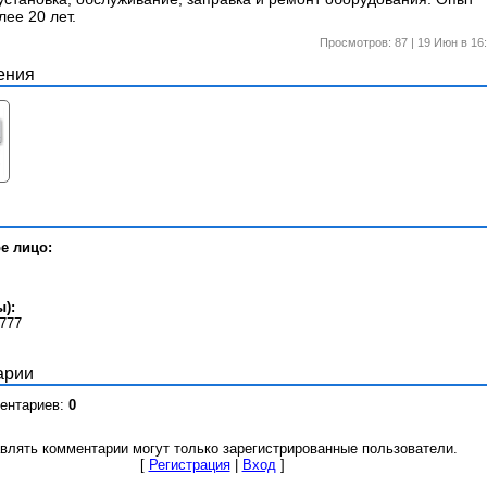
ее 20 лет.
Просмотров: 87
|
19 Июн в 16
ения
е лицо:
):
777
арии
ентариев:
0
влять комментарии могут только зарегистрированные пользователи.
[
Регистрация
|
Вход
]