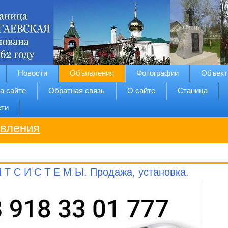
Новости
Объявления
Фотографии
Объект
а сайте
Обратная связь
О сайте
Станица
ети
вления
И Т С И С Т Е М Ы. Продажа, установка.