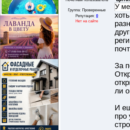
У ме
Группа: Проверенные
хоть
Репутация:
0
Нет на сайте
разн
друг
реги
поч
За 
Отк
откр
ли о
И ещ
про 
стро