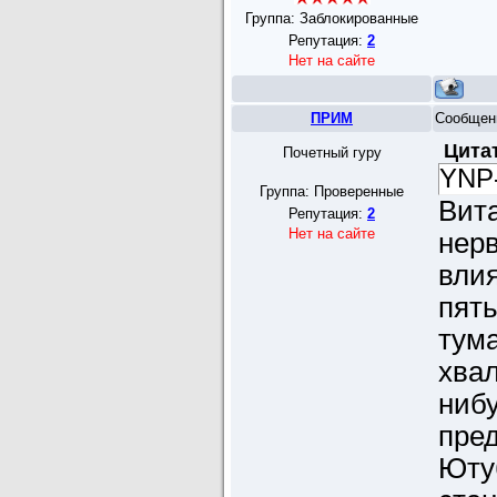
Группа: Заблокированные
Репутация:
2
Нет на сайте
ПРИМ
Сообщен
Цита
Почетный гуру
YNP
Группа: Проверенные
Вит
Репутация:
2
Нет на сайте
нерв
влия
пять
тума
хвал
нибу
пред
Ютуб