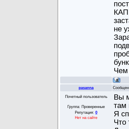
пост
КАПЕ
заст
не у
Зара
подв
проб
бунк
Чем
pasanna
Сообщен
Вы м
Почетный пользователь
там 
Группа: Проверенные
Я сп
Репутация:
0
Нет на сайте
Что 