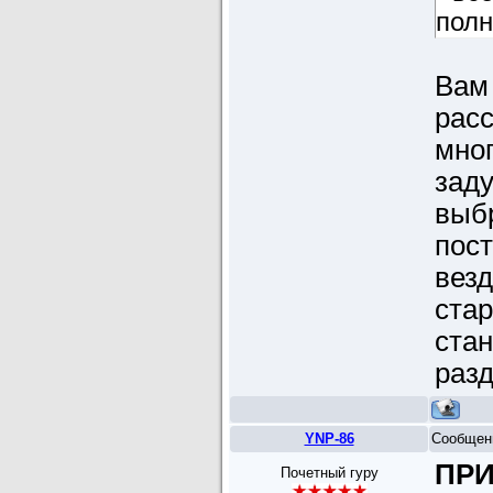
полн
Вам
расс
мног
заду
выбр
пост
везд
ста
стан
разд
YNP-86
Сообщен
ПР
Почетный гуру