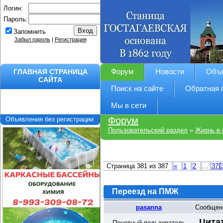
Логин:
Пароль:
Запомнить
Забыл пароль
|
Регистрация
ГЛАВНАЯ СТРАНИЦА
Форум
Новости
Объ
САЙТА
Поиск на сайте
Обратная 
Мы в сети
Форум
Объявления без регистрации
Пользовательский раздел
»
Жизнь в 
Страница
381
из
387
«
1
2
…
379
Переезд на ПМЖ
pasanna
Сообщен
Цита
Почетный пользователь