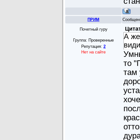
стан
ПРИМ
Сообщен
Цита
Почетный гуру
А же
Группа: Проверенные
види
Репутация:
2
Нет на сайте
Умн
то 
там 
доро
уста
хоче
посл
кра
отто
дура