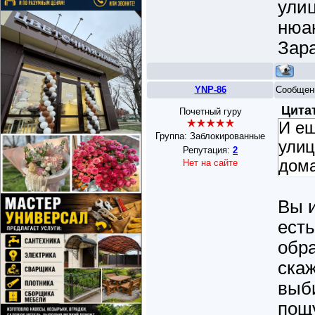
улиц
нюан
Зара
YNP-86
Сообщен
Цита
Почетный гуру
И ещ
Группа: Заблокированные
улиц
Репутация:
2
дома
Нет на сайте
Вы и
есть
обра
скаж
выби
пощу