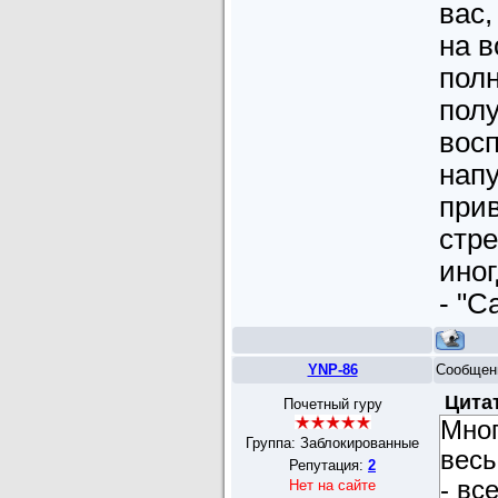
вас,
на в
полн
полу
вос
напу
прив
стр
иног
- "С
YNP-86
Сообщен
Цита
Почетный гуру
Мног
Группа: Заблокированные
весь
Репутация:
2
- вс
Нет на сайте