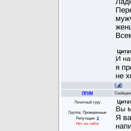
Ладн
Пере
мужч
женщ
Всем
Цита
И на
я пр
не х
ПРИМ
Сообщен
Цита
Почетный гуру
Вы м
Группа: Проверенные
Я ва
Репутация:
2
Нет на сайте
нап