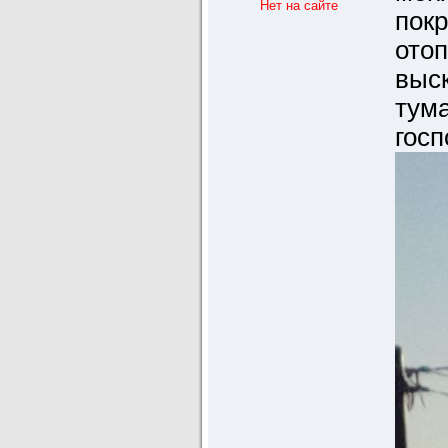
Нет на сайте
покр
отоп
выск
тума
госп