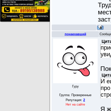
Труд
мест
заст
понаехавший
Сообще
Цит
при
уви
Пок
Цит
И е
Гуру
про
стр
Группа: Проверенные
Репутация:
2
Нет на сайте
Я ж