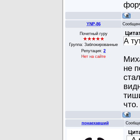
фору
YNP-86
Сообщен
Цита
Почетный гуру
А ту
Группа: Заблокированные
Репутация:
2
Нет на сайте
Мих
не п
стал
видн
тиши
что
понаехавший
Сообще
Цит