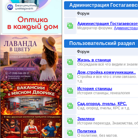
Администрация Гостагаевск
Форум
Администрация Гостагаевског
Модератор форума:
Администрац
Пользовательский раздел
Форум
Жизнь в станице
Обсуждаем всё что видим и знаем
Дом,стройка,коммуникации..
Стройка и все что с этим связано
т.д.
История станицы
История станицы, генеалогия
Сад,огород, пчелы, КРС.
Сад, огород, пчелы, КРС и т.д.
Земляки
Истории переезда, Знакомства, о
Политика
О политике, без матов.