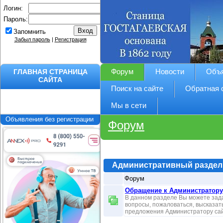
Логин:
Пароль:
Запомнить
Забыл пароль
|
Регистрация
ГЛАВНАЯ СТРАНИЦА
Форум
Новости
Объ
САЙТА
Поиск на сайте
Обратная 
Мы в сети
Объявления без регистрации
Форум
Административный раздел
Форум
Обращение к Администратору
В данном разделе Вы можете зад
вопросы, пожаловаться, высказат
предложения Администратору са