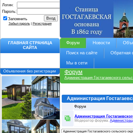
Логин:
Пароль:
Запомнить
Забыл пароль
|
Регистрация
ГЛАВНАЯ СТРАНИЦА
Форум
Новости
Объ
САЙТА
Поиск на сайте
Обратная 
Мы в сети
Форум
Объявления без регистрации
Администрация Гостагаевского сельс
Администрация Гостагаевск
Форум
Администрация Гостагаевског
Модератор форума:
Администрац